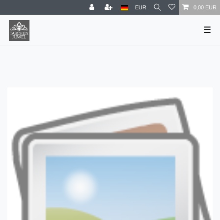
EUR
0,00 EUR
☰