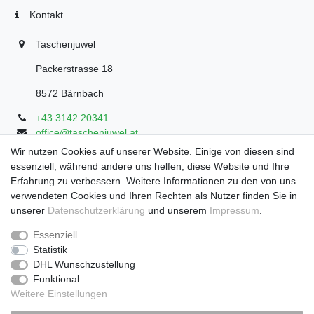
Kontakt
Taschenjuwel
Packerstrasse 18
8572 Bärnbach
+43 3142 20341
office@taschenjuwel.at
Montag - Freitag: 08:30 - 18:00
Wir nutzen Cookies auf unserer Website. Einige von diesen sind
essenziell, während andere uns helfen, diese Website und Ihre
Samstag: 8:30 - 17 Uhr
Erfahrung zu verbessern. Weitere Informationen zu den von uns
verwendeten Cookies und Ihren Rechten als Nutzer finden Sie in
unserer
Daten­schutz­erklärung
und unserem
Impressum
.
Widerrufs­recht
Widerrufs­formular
Impressum
Essenziell
Statistik
DHL Wunschzustellung
Daten­schutz­erklärung
AGB
Funktional
Weitere Einstellungen