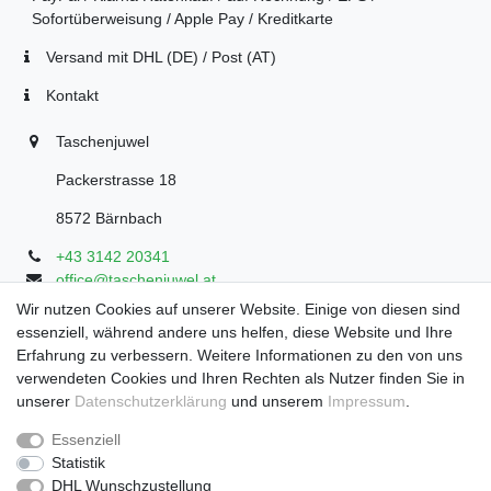
Sofortüberweisung / Apple Pay / Kreditkarte
Versand mit DHL (DE) / Post (AT)
Kontakt
Taschenjuwel
Packerstrasse 18
8572 Bärnbach
+43 3142 20341
office@taschenjuwel.at
Montag - Freitag: 08:30 - 18:00
Wir nutzen Cookies auf unserer Website. Einige von diesen sind
essenziell, während andere uns helfen, diese Website und Ihre
Samstag: 8:30 - 17 Uhr
Erfahrung zu verbessern. Weitere Informationen zu den von uns
verwendeten Cookies und Ihren Rechten als Nutzer finden Sie in
unserer
Daten­schutz­erklärung
und unserem
Impressum
.
Widerrufs­recht
Widerrufs­formular
Impressum
Essenziell
Statistik
DHL Wunschzustellung