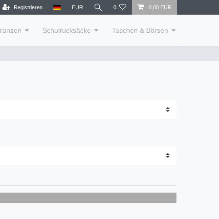
Registrieren
EUR
0
0,00 EUR
lranzen
Schulrucksäcke
Taschen & Börsen