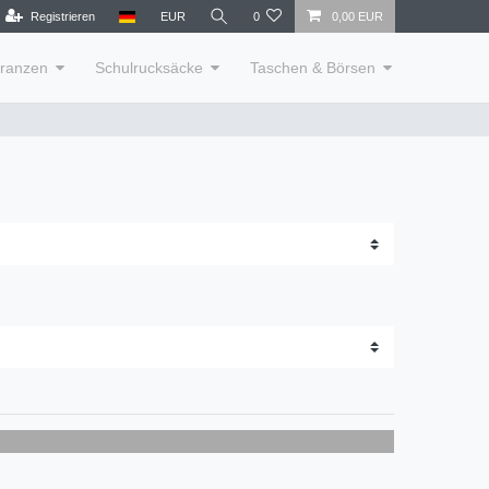
Registrieren
EUR
0
0,00 EUR
lranzen
Schulrucksäcke
Taschen & Börsen