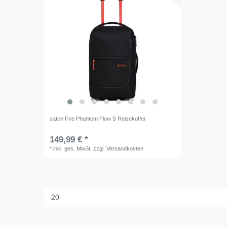
satch Fire Phantom Flow S Reisekoffer
149,99 € *
*
inkl. ges. MwSt.
zzgl.
Versandkosten