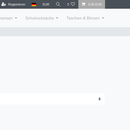
Registrieren
EUR
0
0,00 EUR
lranzen
Schulrucksäcke
Taschen & Börsen