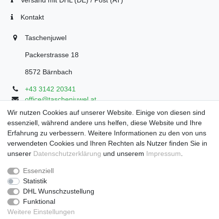
Versand mit DHL (DE) / Post (AT)
Kontakt
Taschenjuwel
Packerstrasse 18
8572 Bärnbach
+43 3142 20341
office@taschenjuwel.at
Montag - Freitag: 08:30 - 18:00
Wir nutzen Cookies auf unserer Website. Einige von diesen sind
essenziell, während andere uns helfen, diese Website und Ihre
Samstag: 8:30 - 17 Uhr
Erfahrung zu verbessern. Weitere Informationen zu den von uns
verwendeten Cookies und Ihren Rechten als Nutzer finden Sie in
unserer
Daten­schutz­erklärung
und unserem
Impressum
.
Widerrufs­recht
Widerrufs­formular
Impressum
Essenziell
Statistik
DHL Wunschzustellung
Daten­schutz­erklärung
AGB
Funktional
Weitere Einstellungen