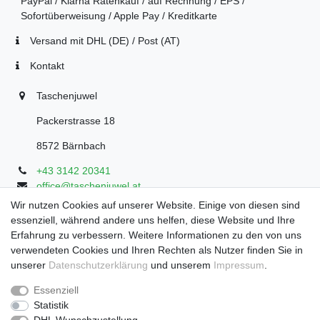
PayPal / Klarna Ratenkauf / auf Rechnung / EPS /
Sofortüberweisung / Apple Pay / Kreditkarte
Versand mit DHL (DE) / Post (AT)
Kontakt
Taschenjuwel
Packerstrasse 18
8572 Bärnbach
+43 3142 20341
office@taschenjuwel.at
Montag - Freitag: 08:30 - 18:00
Wir nutzen Cookies auf unserer Website. Einige von diesen sind
essenziell, während andere uns helfen, diese Website und Ihre
Samstag: 8:30 - 17 Uhr
Erfahrung zu verbessern. Weitere Informationen zu den von uns
verwendeten Cookies und Ihren Rechten als Nutzer finden Sie in
unserer
Daten­schutz­erklärung
und unserem
Impressum
.
Widerrufs­recht
Widerrufs­formular
Impressum
Essenziell
Statistik