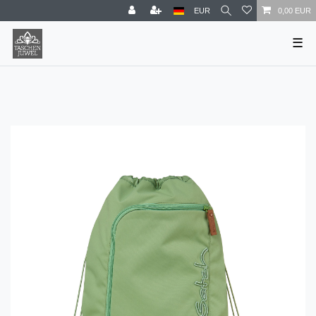
EUR
0,00 EUR
☰