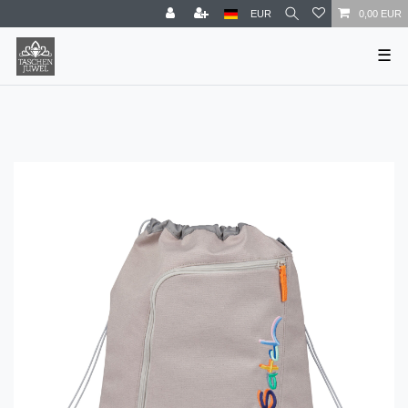
EUR
0,00 EUR
☰