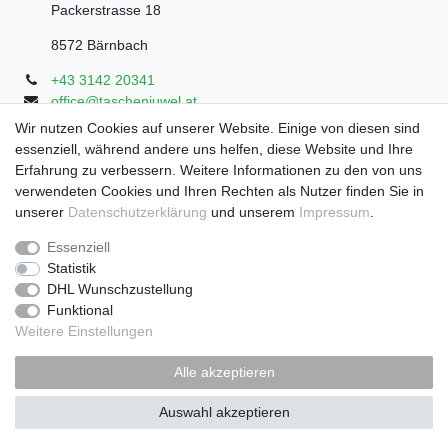
Packerstrasse 18
8572 Bärnbach
+43 3142 20341
office@taschenjuwel.at
Montag - Freitag: 08:30 - 18:00
Wir nutzen Cookies auf unserer Website. Einige von diesen sind
essenziell, während andere uns helfen, diese Website und Ihre
Samstag: 8:30 - 17 Uhr
Erfahrung zu verbessern. Weitere Informationen zu den von uns
verwendeten Cookies und Ihren Rechten als Nutzer finden Sie in
unserer
Daten­schutz­erklärung
und unserem
Impressum
.
Widerrufs­recht
Widerrufs­formular
Impressum
Essenziell
Statistik
DHL Wunschzustellung
Daten­schutz­erklärung
AGB
Funktional
Weitere Einstellungen
Zahlung und Versand
Alle akzeptieren
Auswahl akzeptieren