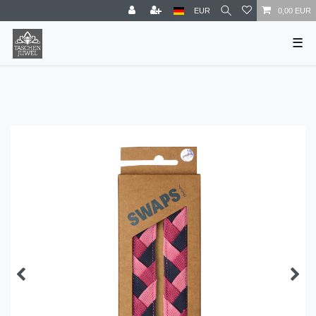
EUR
0,00 EUR
☰