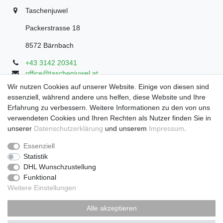
Taschenjuwel
Packerstrasse 18
8572 Bärnbach
+43 3142 20341
office@taschenjuwel.at
Montag - Freitag: 08:30 - 18:00
Wir nutzen Cookies auf unserer Website. Einige von diesen sind
essenziell, während andere uns helfen, diese Website und Ihre
Samstag: 8:30 - 17 Uhr
Erfahrung zu verbessern. Weitere Informationen zu den von uns
verwendeten Cookies und Ihren Rechten als Nutzer finden Sie in
unserer
Daten­schutz­erklärung
und unserem
Impressum
.
Widerrufs­recht
Widerrufs­formular
Impressum
Essenziell
Statistik
DHL Wunschzustellung
Daten­schutz­erklärung
AGB
Funktional
Weitere Einstellungen
Zahlung und Versand
Alle akzeptieren