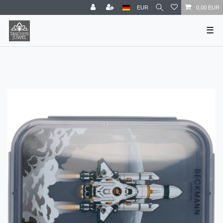
EUR
0,00 EUR
☰