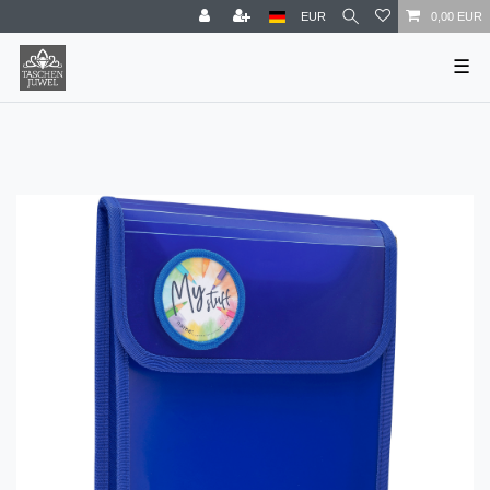
EUR
0,00 EUR
☰