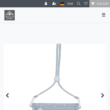
EUR
0,00 EUR
☰