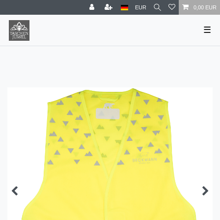
EUR
0,00 EUR
☰