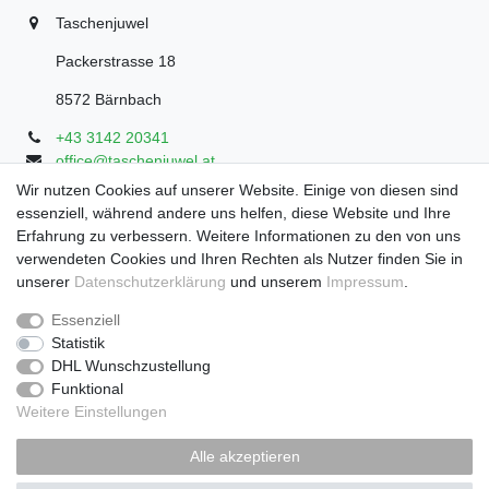
Taschenjuwel
Packerstrasse 18
8572 Bärnbach
+43 3142 20341
office@taschenjuwel.at
Montag - Freitag: 08:30 - 18:00
Wir nutzen Cookies auf unserer Website. Einige von diesen sind
essenziell, während andere uns helfen, diese Website und Ihre
Samstag: 8:30 - 17 Uhr
Erfahrung zu verbessern. Weitere Informationen zu den von uns
verwendeten Cookies und Ihren Rechten als Nutzer finden Sie in
unserer
Daten­schutz­erklärung
und unserem
Impressum
.
Widerrufs­recht
Widerrufs­formular
Impressum
Essenziell
Statistik
DHL Wunschzustellung
Daten­schutz­erklärung
AGB
Funktional
Weitere Einstellungen
Zahlung und Versand
Alle akzeptieren