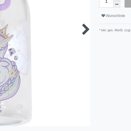
Wunschliste
* inkl. ges. MwSt. zzgl.