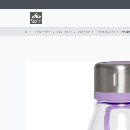
Schulranzen
Beckmann
Zubehör
Trinkflaschen
Trinkfl