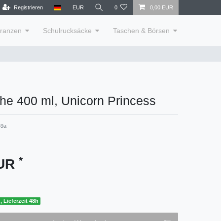
Registrieren
EUR
0
0,00 EUR
lranzen
Schulrucksäcke
Taschen & Börsen
che 400 ml, Unicorn Princess
59a
*
EUR
, Lieferzeit 48h