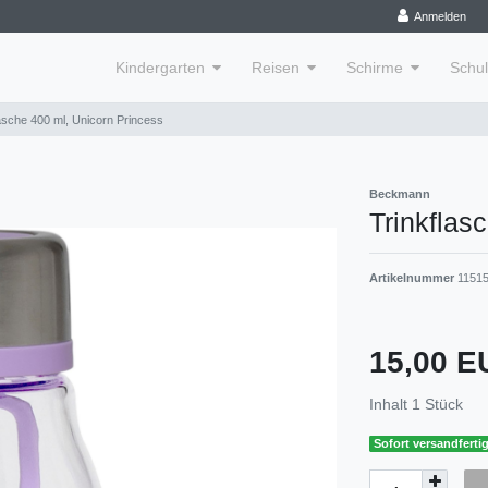
Anmelden
Kindergarten
Reisen
Schirme
Schu
asche 400 ml, Unicorn Princess
Beckmann
Trinkflas
Artikelnummer
1151
15,00 
Inhalt
1
Stück
Sofort versandfertig