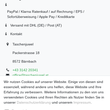
PayPal / Klarna Ratenkauf / auf Rechnung / EPS /
Sofortüberweisung / Apple Pay / Kreditkarte
Versand mit DHL (DE) / Post (AT)
Kontakt
Taschenjuwel
Packerstrasse 18
8572 Bärnbach
+43 3142 20341
office@taschenjuwel.at
Montag - Freitag: 08:30 - 18:00
Wir nutzen Cookies auf unserer Website. Einige von diesen sind
essenziell, während andere uns helfen, diese Website und Ihre
Samstag: 8:30 - 17 Uhr
Erfahrung zu verbessern. Weitere Informationen zu den von uns
verwendeten Cookies und Ihren Rechten als Nutzer finden Sie in
unserer
Daten­schutz­erklärung
und unserem
Impressum
.
Widerrufs­recht
Widerrufs­formular
Impressum