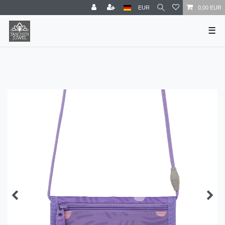
EUR
0,00 EUR
☰