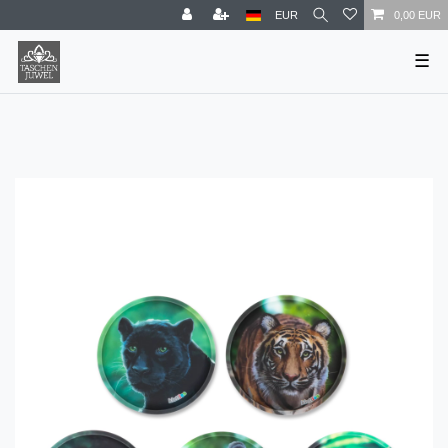
EUR
0,00 EUR
☰