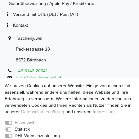
Sofortüberweisung / Apple Pay / Kreditkarte
Versand mit DHL (DE) / Post (AT)
Kontakt
Taschenjuwel
Packerstrasse 18
8572 Bärnbach
+43 3142 20341
office@taschenjuwel.at
Montag - Freitag: 08:30 - 18:00
Wir nutzen Cookies auf unserer Website. Einige von diesen sind
essenziell, während andere uns helfen, diese Website und Ihre
Samstag: 8:30 - 17 Uhr
Erfahrung zu verbessern. Weitere Informationen zu den von uns
verwendeten Cookies und Ihren Rechten als Nutzer finden Sie in
unserer
Daten­schutz­erklärung
und unserem
Impressum
.
Widerrufs­recht
Widerrufs­formular
Impressum
Essenziell
Statistik
DHL Wunschzustellung
Daten­schutz­erklärung
AGB