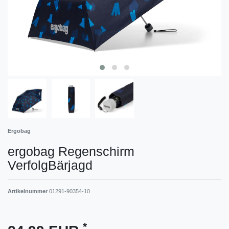
Ergobag
ergobag Regenschirm
VerfolgBärjagd
Artikelnummer
01291-90354-10
*