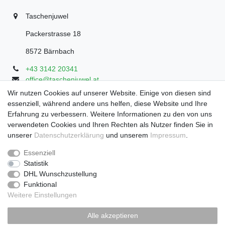
Taschenjuwel
Packerstrasse 18
8572 Bärnbach
+43 3142 20341
office@taschenjuwel.at
Montag - Freitag: 08:30 - 18:00
Wir nutzen Cookies auf unserer Website. Einige von diesen sind
essenziell, während andere uns helfen, diese Website und Ihre
Samstag: 8:30 - 17 Uhr
Erfahrung zu verbessern. Weitere Informationen zu den von uns
verwendeten Cookies und Ihren Rechten als Nutzer finden Sie in
unserer
Daten­schutz­erklärung
und unserem
Impressum
.
Widerrufs­recht
Widerrufs­formular
Impressum
Essenziell
Statistik
DHL Wunschzustellung
Daten­schutz­erklärung
AGB
Funktional
Weitere Einstellungen
Zahlung und Versand
Alle akzeptieren