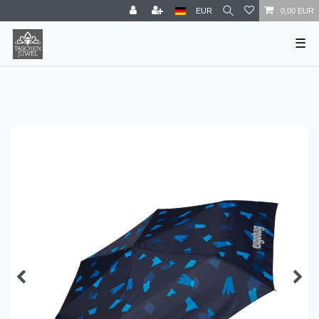
EUR
0,00 EUR
☰