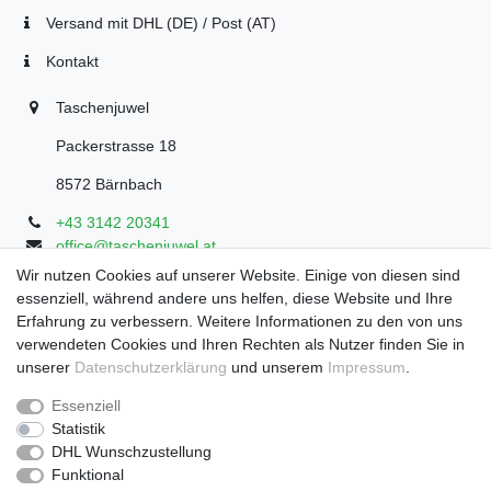
Versand mit DHL (DE) / Post (AT)
Kontakt
Taschenjuwel
Packerstrasse 18
8572 Bärnbach
+43 3142 20341
office@taschenjuwel.at
Montag - Freitag: 08:30 - 18:00
Wir nutzen Cookies auf unserer Website. Einige von diesen sind
essenziell, während andere uns helfen, diese Website und Ihre
Samstag: 8:30 - 17 Uhr
Erfahrung zu verbessern. Weitere Informationen zu den von uns
verwendeten Cookies und Ihren Rechten als Nutzer finden Sie in
unserer
Daten­schutz­erklärung
und unserem
Impressum
.
Widerrufs­recht
Widerrufs­formular
Impressum
Essenziell
Statistik
DHL Wunschzustellung
Daten­schutz­erklärung
AGB
Funktional