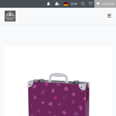
EUR
0,00 EUR
☰