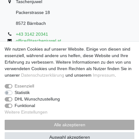
Taschenjuwel
Packerstrasse 18
8572 Bärnbach
+43 3142 20341
office@taschenjuwel.at
Montag - Freitag: 08:30 - 18:00
Wir nutzen Cookies auf unserer Website. Einige von diesen sind
essenziell, während andere uns helfen, diese Website und Ihre
Samstag: 8:30 - 17 Uhr
Erfahrung zu verbessern. Weitere Informationen zu den von uns
verwendeten Cookies und Ihren Rechten als Nutzer finden Sie in
unserer
Daten­schutz­erklärung
und unserem
Impressum
.
Widerrufs­recht
Widerrufs­formular
Impressum
Essenziell
Statistik
DHL Wunschzustellung
Daten­schutz­erklärung
AGB
Funktional
Weitere Einstellungen
Zahlung und Versand
Alle akzeptieren
Auswahl akzeptieren