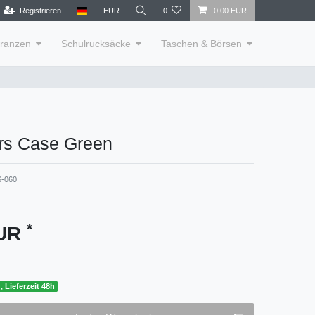
Registrieren
EUR
0
0,00 EUR
lranzen
Schulrucksäcke
Taschen & Börsen
rs Case Green
6-060
*
EUR
, Lieferzeit 48h