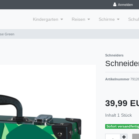
Anmelden
Kindergarten
Reisen
Schirme
Schu
ase Green
Schneiders
Schneide
Artikelnummer
7912
39,99 
Inhalt
1
Stück
Sofort versandfertig