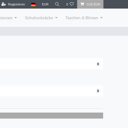
Registrieren
EUR
0
0,00 EUR
lranzen
Schulrucksäcke
Taschen & Börsen