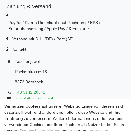
Zahlung & Versand
PayPal / Klarna Ratenkauf / auf Rechnung / EPS /
Sofortüberweisung / Apple Pay / Kreditkarte
Versand mit DHL (DE) / Post (AT)
Kontakt
Taschenjuwel
Packerstrasse 18
8572 Bärnbach
+43 3142 20341
office@taschenjuwel.at
Montag - Freitag: 08:30 - 18:00
Wir nutzen Cookies auf unserer Website. Einige von diesen sind
essenziell, während andere uns helfen, diese Website und Ihre
Samstag: 8:30 - 17 Uhr
Erfahrung zu verbessern. Weitere Informationen zu den von uns
verwendeten Cookies und Ihren Rechten als Nutzer finden Sie in
unserer
Daten­schutz­erklärung
und unserem
Impressum
.