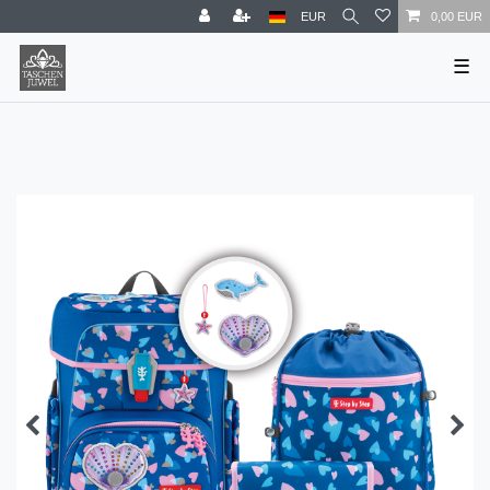
EUR
0,00 EUR
☰