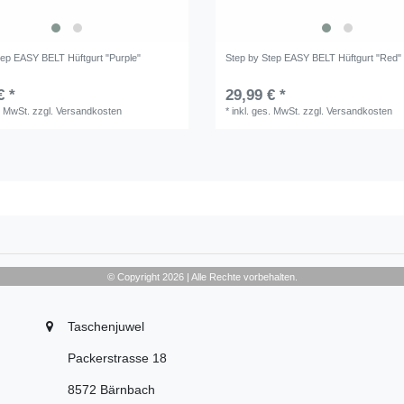
tep EASY BELT Hüftgurt "Purple"
Step by Step EASY BELT Hüftgurt "Red"
€ *
29,99 € *
. MwSt.
zzgl.
Versandkosten
*
inkl. ges. MwSt.
zzgl.
Versandkosten
© Copyright 2026 | Alle Rechte vorbehalten.
Taschenjuwel
Packerstrasse 18
8572 Bärnbach