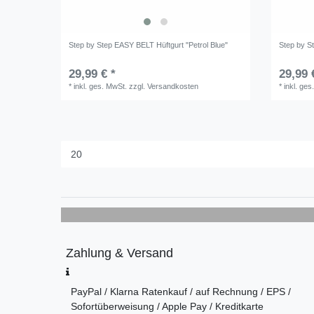
Step by Step EASY BELT Hüftgurt "Petrol Blue"
Step by S
29,99 € *
29,99 
*
inkl. ges. MwSt.
zzgl.
Versandkosten
*
inkl. ges
Zahlung & Versand
PayPal / Klarna Ratenkauf / auf Rechnung / EPS /
Sofortüberweisung / Apple Pay / Kreditkarte