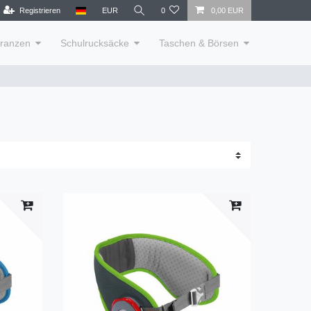
Registrieren
EUR
0
0,00 EUR
lranzen
Schulrucksäcke
Taschen & Börsen