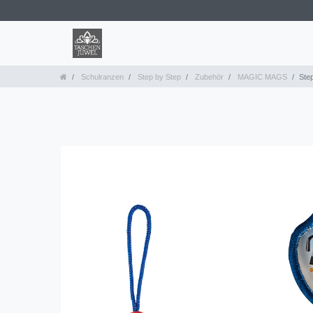
Schulranzen
Step by Step
Zubehör
MAGIC MAGS
Ste