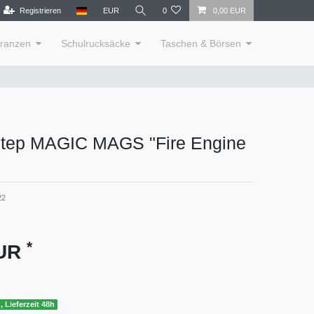
Registrieren
EUR
0
0,00 EUR
lranzen
Schulrucksäcke
Taschen & Börsen
Step MAGIC MAGS "Fire Engine
22
*
EUR
, Lieferzeit 48h