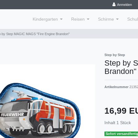
Anmelden
Kindergarten
Reisen
Schirme
Schu
p by Step MAGIC MAGS "Fire Engine Brandon"
Step by Step
Step by 
Brandon"
Artikelnummer
2135
16,99 
Inhalt
1
Stück
Sofort versandfertig