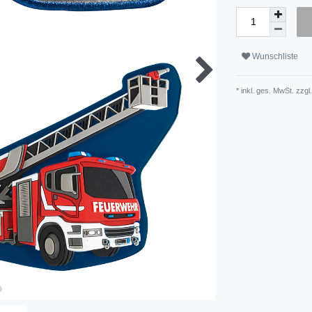
Wunschliste
* inkl. ges. MwSt. zzgl.