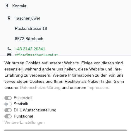
Kontakt
Taschenjuwel
Packerstrasse 18
8572 Bärnbach
+43 3142 20341
office@taschenjuwel.at
Montag - Freitag: 08:30 - 18:00
Wir nutzen Cookies auf unserer Website. Einige von diesen sind
essenziell, während andere uns helfen, diese Website und Ihre
Samstag: 8:30 - 17 Uhr
Erfahrung zu verbessern. Weitere Informationen zu den von uns
verwendeten Cookies und Ihren Rechten als Nutzer finden Sie in
unserer
Daten­schutz­erklärung
und unserem
Impressum
.
Widerrufs­recht
Widerrufs­formular
Impressum
Essenziell
Statistik
DHL Wunschzustellung
Daten­schutz­erklärung
AGB
Funktional
Weitere Einstellungen