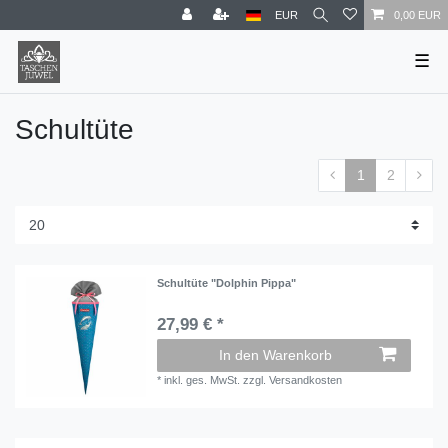
EUR
0,00 EUR
☰
Schultüte
1
2
Schultüte "Dolphin Pippa"
27,99 € *
In den Warenkorb
*
inkl. ges. MwSt.
zzgl.
Versandkosten