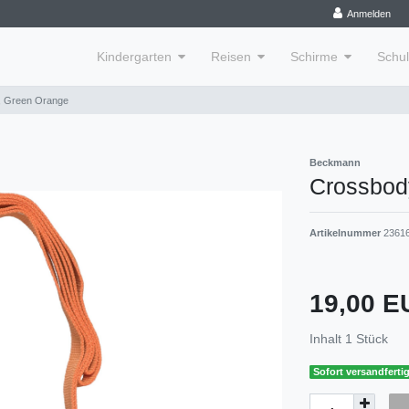
Anmelden
Kindergarten
Reisen
Schirme
Schu
, Green Orange
Beckmann
Crossbod
Artikelnummer
2361
19,00 
Inhalt
1
Stück
Sofort versandfertig