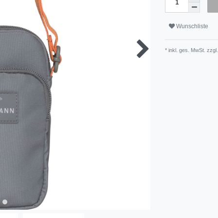
Wunschliste
* inkl. ges. MwSt. zzgl.