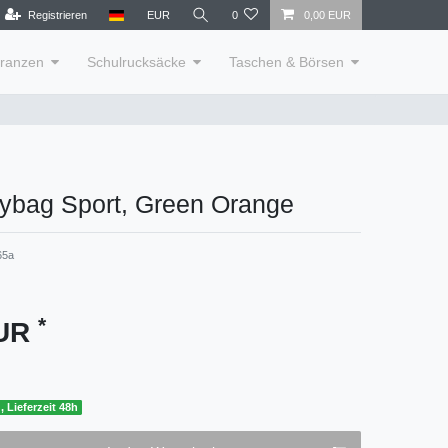
Registrieren
EUR
0
0,00 EUR
lranzen
Schulrucksäcke
Taschen & Börsen
ybag Sport, Green Orange
65a
*
EUR
, Lieferzeit 48h