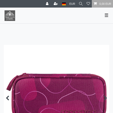
EUR
0,00 EUR
☰