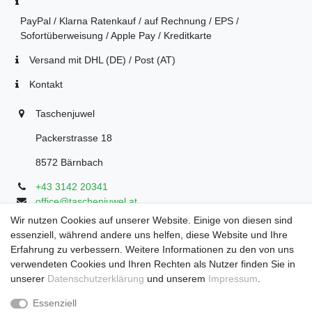
PayPal / Klarna Ratenkauf / auf Rechnung / EPS /
Sofortüberweisung / Apple Pay / Kreditkarte
Versand mit DHL (DE) / Post (AT)
Kontakt
Taschenjuwel
Packerstrasse 18
8572 Bärnbach
+43 3142 20341
office@taschenjuwel.at
Montag - Freitag: 08:30 - 18:00
Wir nutzen Cookies auf unserer Website. Einige von diesen sind
essenziell, während andere uns helfen, diese Website und Ihre
Samstag: 8:30 - 17 Uhr
Erfahrung zu verbessern. Weitere Informationen zu den von uns
verwendeten Cookies und Ihren Rechten als Nutzer finden Sie in
unserer
Daten­schutz­erklärung
und unserem
Impressum
.
Widerrufs­recht
Widerrufs­formular
Impressum
Essenziell