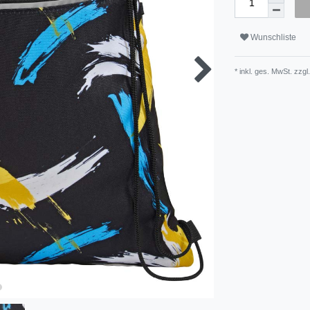
Wunschliste
* inkl. ges. MwSt. zzgl.