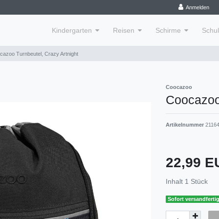
Anmelden
Kindergarten
Reisen
Schirme
Schu
cazoo Turnbeutel, Crazy Artnight
Coocazoo
Coocazoo 
Artikelnummer
2116
22,99 
Inhalt
1
Stück
Sofort versandfertig