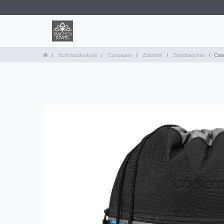
Schulrucksäcke
Coocazoo
Zubehör
Sporttaschen
Coo