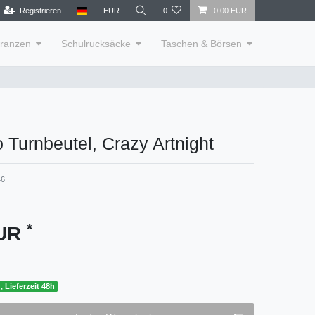
Registrieren
EUR
0
0,00 EUR
lranzen
Schulrucksäcke
Taschen & Börsen
Turnbeutel, Crazy Artnight
46
*
EUR
, Lieferzeit 48h