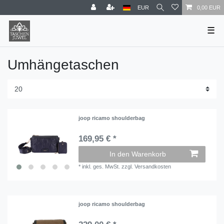
EUR
0,00 EUR
☰
Umhängetaschen
joop ricamo shoulderbag
169,95 € *
In den Warenkorb
*
inkl. ges. MwSt.
zzgl.
Versandkosten
joop ricamo shoulderbag