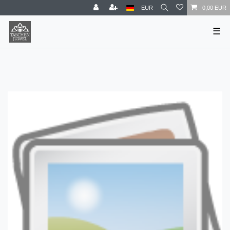
EUR
0,00 EUR
☰