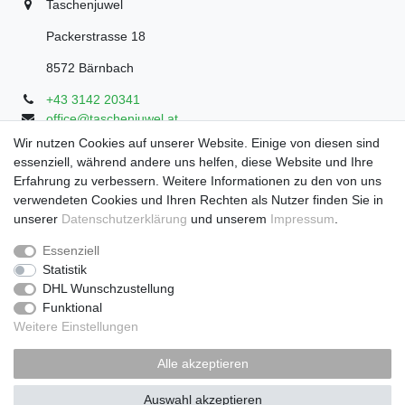
Taschenjuwel
Packerstrasse 18
8572 Bärnbach
+43 3142 20341
office@taschenjuwel.at
Montag - Freitag: 08:30 - 18:00
Wir nutzen Cookies auf unserer Website. Einige von diesen sind
essenziell, während andere uns helfen, diese Website und Ihre
Samstag: 8:30 - 17 Uhr
Erfahrung zu verbessern. Weitere Informationen zu den von uns
verwendeten Cookies und Ihren Rechten als Nutzer finden Sie in
unserer
Daten­schutz­erklärung
und unserem
Impressum
.
Widerrufs­recht
Widerrufs­formular
Impressum
Essenziell
Statistik
DHL Wunschzustellung
Daten­schutz­erklärung
AGB
Funktional
Weitere Einstellungen
Zahlung und Versand
Alle akzeptieren
Auswahl akzeptieren