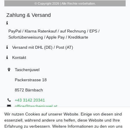
© Copyright 2026 | Alle Rechte vorbehalten.
Zahlung & Versand
PayPal / Klarna Ratenkauf / auf Rechnung / EPS /
Sofortüberweisung / Apple Pay / Kreditkarte
Versand mit DHL (DE) / Post (AT)
Kontakt
Taschenjuwel
Packerstrasse 18
8572 Bärnbach
+43 3142 20341
office@taschenjuwel.at
Montag - Freitag: 08:30 - 18:00
Wir nutzen Cookies auf unserer Website. Einige von diesen sind
essenziell, während andere uns helfen, diese Website und Ihre
Samstag: 8:30 - 17 Uhr
Erfahrung zu verbessern. Weitere Informationen zu den von uns