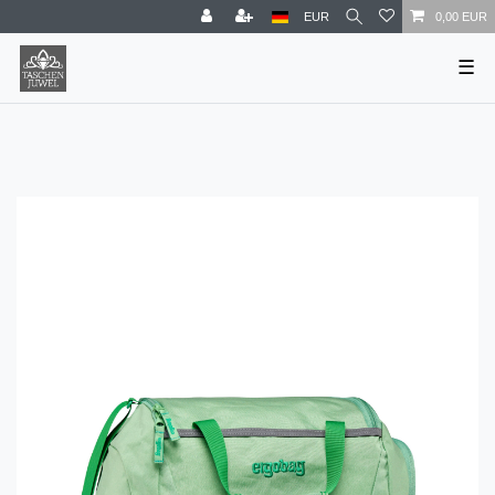
EUR
0,00 EUR
☰