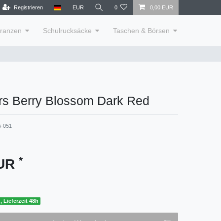
Registrieren
EUR
0
0,00 EUR
lranzen
Schulrucksäcke
Taschen & Börsen
rs Berry Blossom Dark Red
5-051
*
EUR
, Lieferzeit 48h