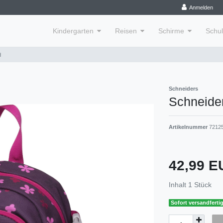
Anmelden
Kindergarten
Reisen
Schirme
Schu
d
Schneiders
Schneide
Artikelnummer
7212
42,99 
Inhalt
1
Stück
Sofort versandfertig