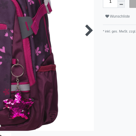
Wunschliste
* inkl. ges. MwSt. zzgl.