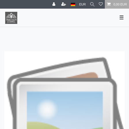
EUR
0,00 EUR
☰