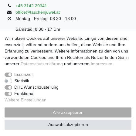
+43 3142 20341
office@taschenjuwel.at
Montag - Freitag: 08:30 - 18:00
Samstag: 8:30 - 17 Uhr
Wir nutzen Cookies auf unserer Website. Einige von diesen sind
essenziell, während andere uns helfen, diese Website und Ihre
Erfahrung zu verbessern. Weitere Informationen zu den von uns
Widerrufs­recht
Widerrufs­formular
Impressum
verwendeten Cookies und Ihren Rechten als Nutzer finden Sie in
unserer
Daten­schutz­erklärung
und unserem
Impressum
.
Daten­schutz­erklärung
AGB
Essenziell
Statistik
DHL Wunschzustellung
Zahlung und Versand
Funktional
Weitere Einstellungen
Alle akzeptieren
Auswahl akzeptieren