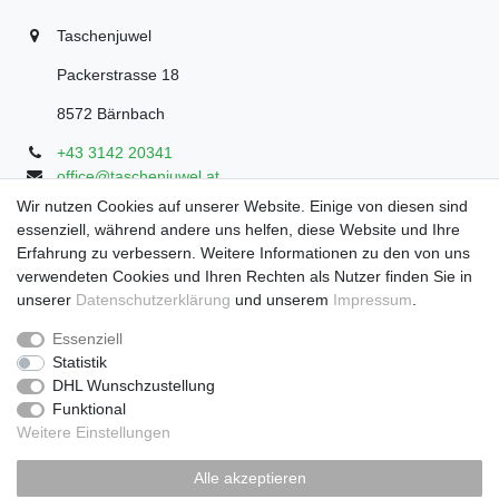
Taschenjuwel
Packerstrasse 18
8572 Bärnbach
+43 3142 20341
office@taschenjuwel.at
Montag - Freitag: 08:30 - 18:00
Wir nutzen Cookies auf unserer Website. Einige von diesen sind
essenziell, während andere uns helfen, diese Website und Ihre
Samstag: 8:30 - 17 Uhr
Erfahrung zu verbessern. Weitere Informationen zu den von uns
verwendeten Cookies und Ihren Rechten als Nutzer finden Sie in
unserer
Daten­schutz­erklärung
und unserem
Impressum
.
Widerrufs­recht
Widerrufs­formular
Impressum
Essenziell
Statistik
DHL Wunschzustellung
Daten­schutz­erklärung
AGB
Funktional
Weitere Einstellungen
Zahlung und Versand
Alle akzeptieren