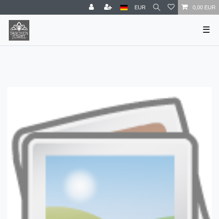
EUR
0,00 EUR
☰