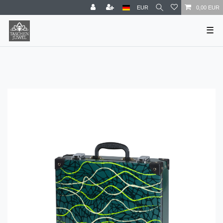
EUR
0,00 EUR
☰