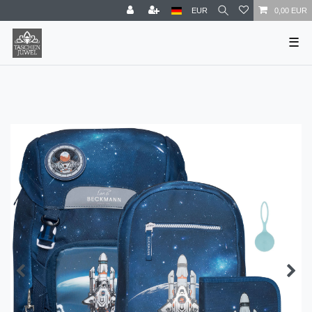
EUR
0,00 EUR
☰