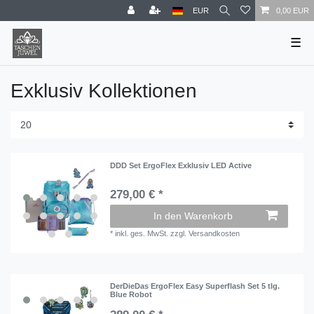
EUR
0,00 EUR
☰
Exklusiv Kollektionen
DDD Set ErgoFlex Exklusiv LED Active
279,00 € *
In den Warenkorb
*
inkl. ges. MwSt.
zzgl.
Versandkosten
DerDieDas ErgoFlex Easy Superflash Set 5 tlg.
Blue Robot