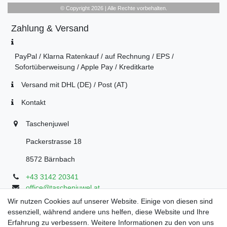
© Copyright 2026 | Alle Rechte vorbehalten.
Zahlung & Versand
PayPal / Klarna Ratenkauf / auf Rechnung / EPS /
Sofortüberweisung / Apple Pay / Kreditkarte
Versand mit DHL (DE) / Post (AT)
Kontakt
Taschenjuwel
Packerstrasse 18
8572 Bärnbach
+43 3142 20341
office@taschenjuwel.at
Montag - Freitag: 08:30 - 18:00
Wir nutzen Cookies auf unserer Website. Einige von diesen sind
essenziell, während andere uns helfen, diese Website und Ihre
Samstag: 8:30 - 17 Uhr
Erfahrung zu verbessern. Weitere Informationen zu den von uns