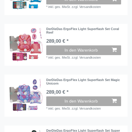
*
inkl. ges. MwSt.
zzgl.
Versandkosten
DerDieDas ErgoFlex Light Superflash Set Coral
Reef
289,00 € *
In den Warenkorb
*
inkl. ges. MwSt.
zzgl.
Versandkosten
DerDieDas ErgoFlex Light Superflash Set Magic
Unicorn
289,00 € *
In den Warenkorb
*
inkl. ges. MwSt.
zzgl.
Versandkosten
DerDieDas ErgoFlex Light Superflash Set Super