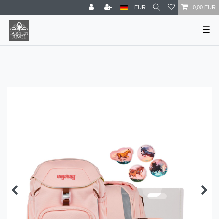
EUR
0,00 EUR
☰