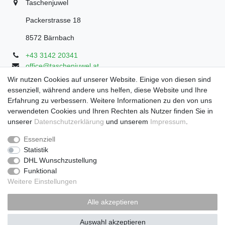
Taschenjuwel
Packerstrasse 18
8572 Bärnbach
+43 3142 20341
office@taschenjuwel.at
Montag - Freitag: 08:30 - 18:00
Wir nutzen Cookies auf unserer Website. Einige von diesen sind
essenziell, während andere uns helfen, diese Website und Ihre
Samstag: 8:30 - 17 Uhr
Erfahrung zu verbessern. Weitere Informationen zu den von uns
verwendeten Cookies und Ihren Rechten als Nutzer finden Sie in
unserer
Daten­schutz­erklärung
und unserem
Impressum
.
Widerrufs­recht
Widerrufs­formular
Impressum
Essenziell
Statistik
DHL Wunschzustellung
Daten­schutz­erklärung
AGB
Funktional
Weitere Einstellungen
Zahlung und Versand
Alle akzeptieren
Auswahl akzeptieren