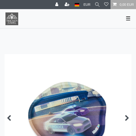
EUR
0,00 EUR
☰