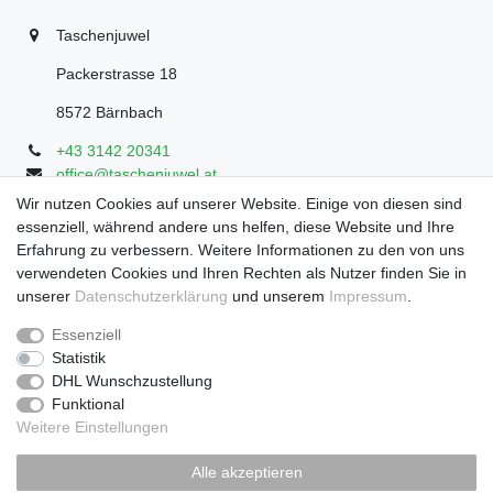
Taschenjuwel
Packerstrasse 18
8572 Bärnbach
+43 3142 20341
office@taschenjuwel.at
Montag - Freitag: 08:30 - 18:00
Wir nutzen Cookies auf unserer Website. Einige von diesen sind
essenziell, während andere uns helfen, diese Website und Ihre
Samstag: 8:30 - 17 Uhr
Erfahrung zu verbessern. Weitere Informationen zu den von uns
verwendeten Cookies und Ihren Rechten als Nutzer finden Sie in
unserer
Daten­schutz­erklärung
und unserem
Impressum
.
Widerrufs­recht
Widerrufs­formular
Impressum
Essenziell
Statistik
DHL Wunschzustellung
Daten­schutz­erklärung
AGB
Funktional
Weitere Einstellungen
Zahlung und Versand
Alle akzeptieren