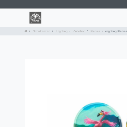
Schulranzen
Ergobag
Zubehör
Kletties
ergobag Klettie