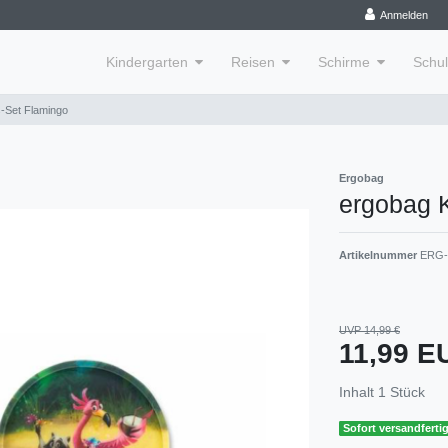
Anmelden
Kindergarten
Reisen
Schirme
Schu
s-Set Flamingo
Ergobag
ergobag K
Artikelnummer
ERG-
UVP 14,99 €
11,99 
Inhalt
1
Stück
Sofort versandfertig