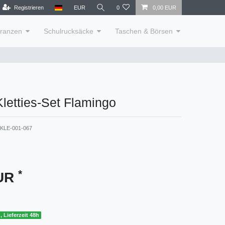
Registrieren
EUR
0
0,00 EUR
lranzen
Schulrucksäcke
Taschen & Börsen
letties-Set Flamingo
KLE-001-067
*
EUR
, Lieferzeit 48h