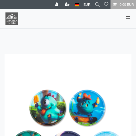
EUR
0,00 EUR
☰