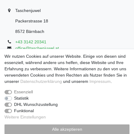
Taschenjuwel
Packerstrasse 18
8572 Bärnbach
+43 3142 20341
office@taschenjuwel.at
Montag - Freitag: 08:30 - 18:00
Wir nutzen Cookies auf unserer Website. Einige von diesen sind
essenziell, während andere uns helfen, diese Website und Ihre
Samstag: 8:30 - 17 Uhr
Erfahrung zu verbessern. Weitere Informationen zu den von uns
verwendeten Cookies und Ihren Rechten als Nutzer finden Sie in
unserer
Daten­schutz­erklärung
und unserem
Impressum
.
Widerrufs­recht
Widerrufs­formular
Impressum
Essenziell
Statistik
DHL Wunschzustellung
Daten­schutz­erklärung
AGB
Funktional
Weitere Einstellungen
Zahlung und Versand
Alle akzeptieren