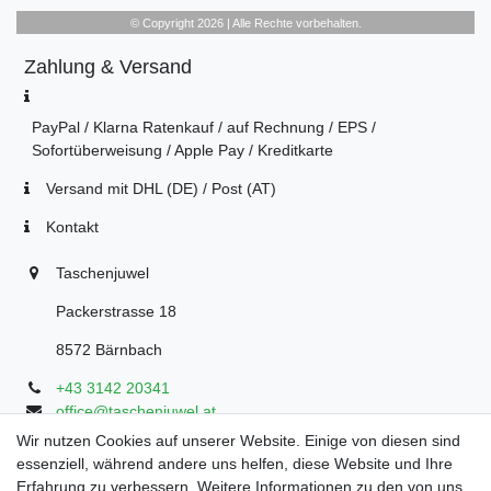
© Copyright 2026 | Alle Rechte vorbehalten.
Zahlung & Versand
PayPal / Klarna Ratenkauf / auf Rechnung / EPS /
Sofortüberweisung / Apple Pay / Kreditkarte
Versand mit DHL (DE) / Post (AT)
Kontakt
Taschenjuwel
Packerstrasse 18
8572 Bärnbach
+43 3142 20341
office@taschenjuwel.at
Montag - Freitag: 08:30 - 18:00
Wir nutzen Cookies auf unserer Website. Einige von diesen sind
essenziell, während andere uns helfen, diese Website und Ihre
Samstag: 8:30 - 17 Uhr
Erfahrung zu verbessern. Weitere Informationen zu den von uns