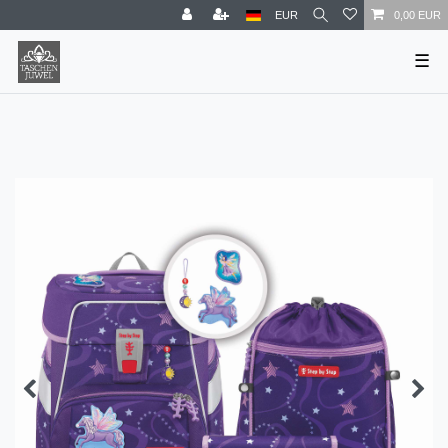
EUR
0,00 EUR
☰