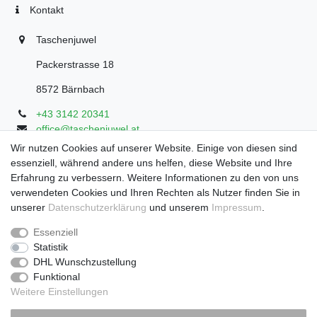
Kontakt
Taschenjuwel
Packerstrasse 18
8572 Bärnbach
+43 3142 20341
office@taschenjuwel.at
Montag - Freitag: 08:30 - 18:00
Wir nutzen Cookies auf unserer Website. Einige von diesen sind
essenziell, während andere uns helfen, diese Website und Ihre
Samstag: 8:30 - 17 Uhr
Erfahrung zu verbessern. Weitere Informationen zu den von uns
verwendeten Cookies und Ihren Rechten als Nutzer finden Sie in
unserer
Daten­schutz­erklärung
und unserem
Impressum
.
Widerrufs­recht
Widerrufs­formular
Impressum
Essenziell
Statistik
DHL Wunschzustellung
Daten­schutz­erklärung
AGB
Funktional
Weitere Einstellungen
Zahlung und Versand