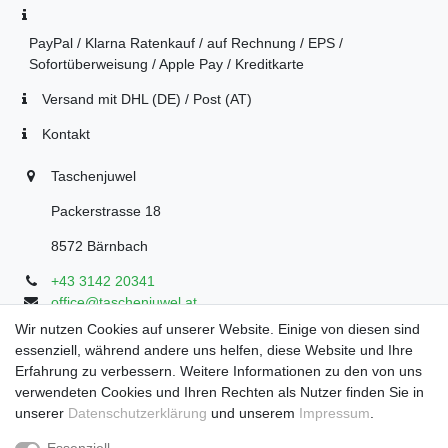
PayPal / Klarna Ratenkauf / auf Rechnung / EPS /
Sofortüberweisung / Apple Pay / Kreditkarte
Versand mit DHL (DE) / Post (AT)
Kontakt
Taschenjuwel
Packerstrasse 18
8572 Bärnbach
+43 3142 20341
office@taschenjuwel.at
Montag - Freitag: 08:30 - 18:00
Wir nutzen Cookies auf unserer Website. Einige von diesen sind
essenziell, während andere uns helfen, diese Website und Ihre
Samstag: 8:30 - 17 Uhr
Erfahrung zu verbessern. Weitere Informationen zu den von uns
verwendeten Cookies und Ihren Rechten als Nutzer finden Sie in
unserer
Daten­schutz­erklärung
und unserem
Impressum
.
Widerrufs­recht
Widerrufs­formular
Impressum