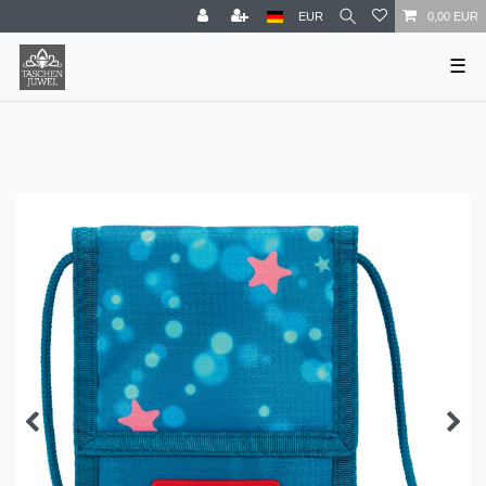
EUR
0,00 EUR
☰