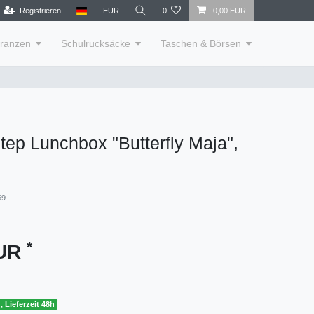
Registrieren
EUR
0
0,00 EUR
lranzen
Schulrucksäcke
Taschen & Börsen
tep Lunchbox "Butterfly Maja",
69
*
EUR
, Lieferzeit 48h