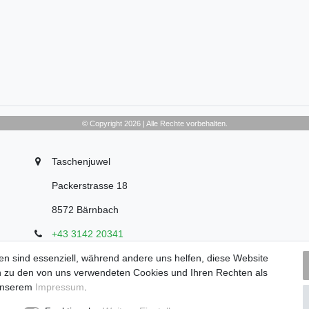
© Copyright 2026 | Alle Rechte vorbehalten.
Taschenjuwel
Packerstrasse 18
8572 Bärnbach
+43 3142 20341
office@taschenjuwel.at
en sind essenziell, während andere uns helfen, diese Website
Montag - Freitag: 08:30 - 18:00
en zu den von uns verwendeten Cookies und Ihren Rechten als
Samstag: 8:30 - 17 Uhr
unserem
Impressum
.