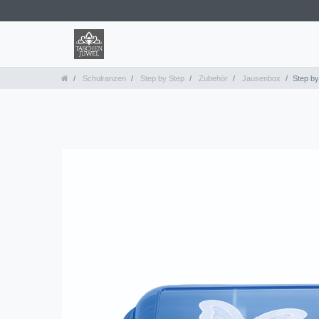
Schulranzen
Step by Step
Zubehör
Jausenbox
Step by