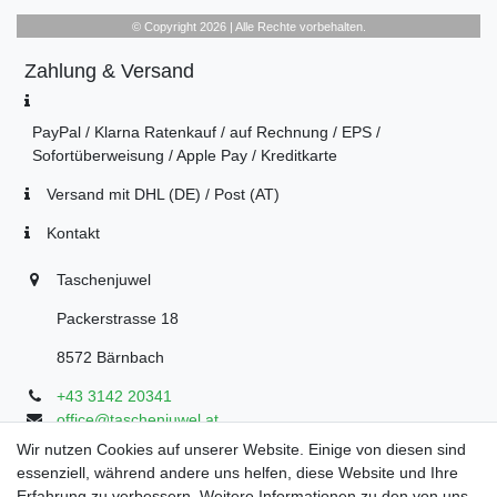
© Copyright 2026 | Alle Rechte vorbehalten.
Zahlung & Versand
PayPal / Klarna Ratenkauf / auf Rechnung / EPS /
Sofortüberweisung / Apple Pay / Kreditkarte
Versand mit DHL (DE) / Post (AT)
Kontakt
Taschenjuwel
Packerstrasse 18
8572 Bärnbach
+43 3142 20341
office@taschenjuwel.at
Montag - Freitag: 08:30 - 18:00
Wir nutzen Cookies auf unserer Website. Einige von diesen sind
essenziell, während andere uns helfen, diese Website und Ihre
Samstag: 8:30 - 17 Uhr
Erfahrung zu verbessern. Weitere Informationen zu den von uns