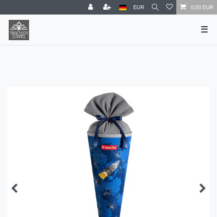
EUR
0,00 EUR
☰