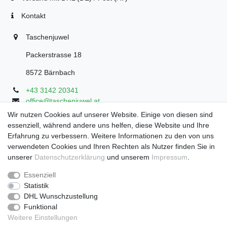
Kontakt
Taschenjuwel
Packerstrasse 18
8572 Bärnbach
+43 3142 20341
office@taschenjuwel.at
Montag - Freitag: 08:30 - 18:00
Wir nutzen Cookies auf unserer Website. Einige von diesen sind
essenziell, während andere uns helfen, diese Website und Ihre
Samstag: 8:30 - 17 Uhr
Erfahrung zu verbessern. Weitere Informationen zu den von uns
verwendeten Cookies und Ihren Rechten als Nutzer finden Sie in
unserer
Daten­schutz­erklärung
und unserem
Impressum
.
Widerrufs­recht
Widerrufs­formular
Impressum
Essenziell
Statistik
DHL Wunschzustellung
Daten­schutz­erklärung
AGB
Funktional
Weitere Einstellungen