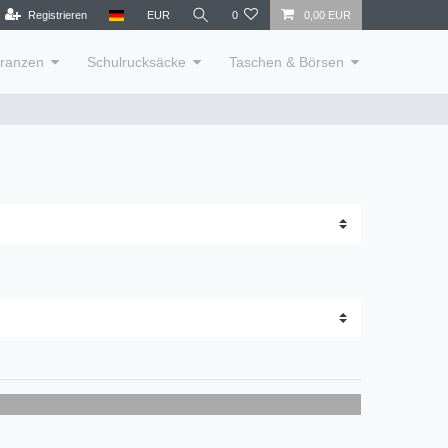
Registrieren
EUR
0
0,00 EUR
lranzen
Schulrucksäcke
Taschen & Börsen