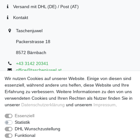
Versand mit DHL (DE) / Post (AT)
Kontakt
Taschenjuwel
Packerstrasse 18
8572 Bärnbach
+43 3142 20341
office@taschenjuwel.at
Montag - Freitag: 08:30 - 18:00
Wir nutzen Cookies auf unserer Website. Einige von diesen sind
essenziell, während andere uns helfen, diese Website und Ihre
Samstag: 8:30 - 17 Uhr
Erfahrung zu verbessern. Weitere Informationen zu den von uns
verwendeten Cookies und Ihren Rechten als Nutzer finden Sie in
unserer
Daten­schutz­erklärung
und unserem
Impressum
.
Widerrufs­recht
Widerrufs­formular
Impressum
Essenziell
Statistik
DHL Wunschzustellung
Daten­schutz­erklärung
AGB
Funktional